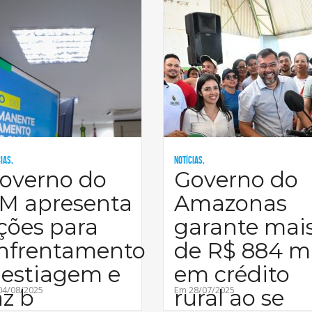
ias,
Notícias,
overno do
Governo do
M apresenta
Amazonas
ções para
garante mai
nfrentamento
de R$ 884 mi
 estiagem e
em crédito
04/08/2025
Em 28/07/2025
az b
rural ao se