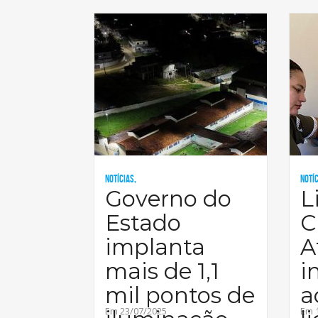
neste mê
Notícias,
Notíc
Governo do
L
Estado
C
implanta
A
mais de 1,1
i
mil pontos de
a
Em 23/07/2025
Em 