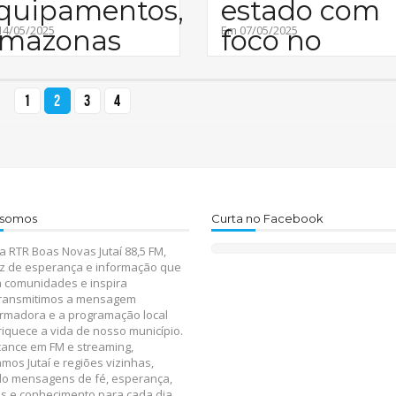
quipamentos,
estado com
14/05/2025
Em 07/05/2025
mazonas
foco no
xpande
1
2
3
4
somos
Curta no Facebook
 RTR Boas Novas Jutaí 88,5 FM,
z de esperança e informação que
 comunidades e inspira
Transmitimos a mensagem
rmadora e a programação local
iquece a vida de nosso município.
ance em FM e streaming,
mos Jutaí e regiões vizinhas,
do mensagens de fé, esperança,
s e conhecimento para cada dia.