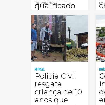
Em 02/07/2025
Em 
qualificado
c
em
n
Notícias,
Notíc
Polícia Civil
C
resgata
i
criança de 10
d
anos que
e