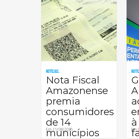
Notícias,
Notíc
Nota Fiscal
G
Amazonense
A
premia
a
consumidores
e
de 14
à
Em 11/08/2025
Em 
municípios
f