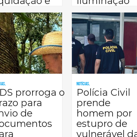
iquidação e
iluminação
enegocia�
pública de
ias,
Notícias,
DS prorroga o
Polícia Civil
razo para
prende
nvio de
homem por
ocumentos
estupro de
ara
vulnerável d