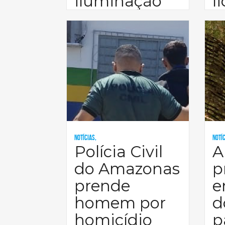
iluminação
l
de L
r
Notícias,
Notíc
Polícia Civil
A
do Amazonas
p
prende
e
homem por
d
homicídio
p