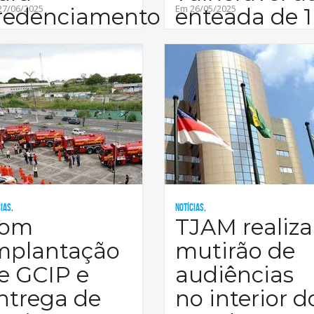
27/06/2025
Em 26/05/2025
redenciamento
enteada de 1
a S
ias,
Notícias,
om
TJAM realiza
mplantação
mutirão de
e GCIP e
audiências
ntrega de
no interior d