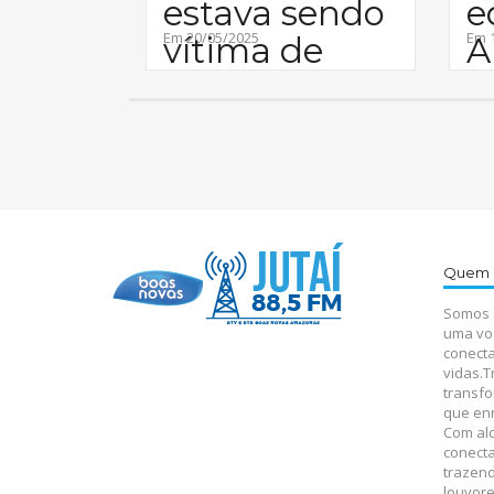
estava sendo
e
Em 20/05/2025
Em 
vítima de
A
e
Quem 
Somos a
uma vo
conecta
vidas.
transfo
que enr
Com alc
conecta
trazen
louvore