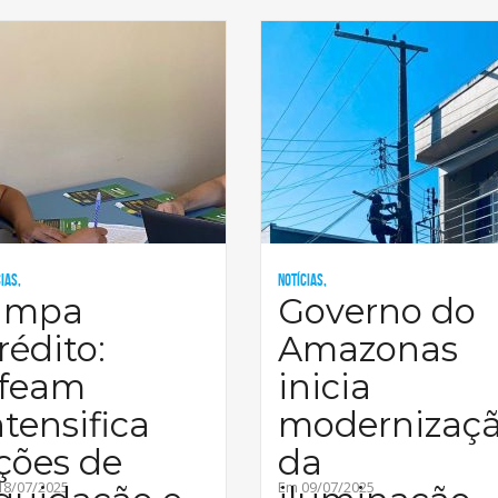
ias,
Notícias,
impa
Governo do
rédito:
Amazonas
feam
inicia
ntensifica
modernizaç
ções de
da
18/07/2025
Em 09/07/2025